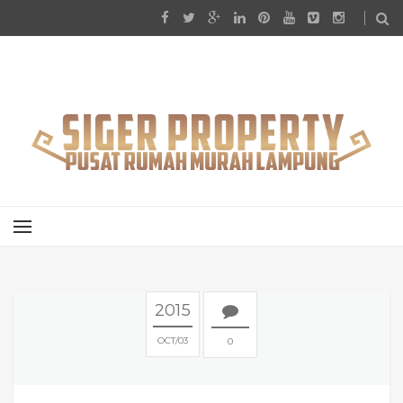
2015
OCT
03
0