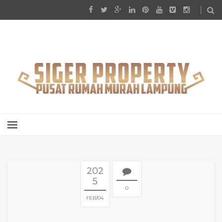
202
5
0
FEB
04