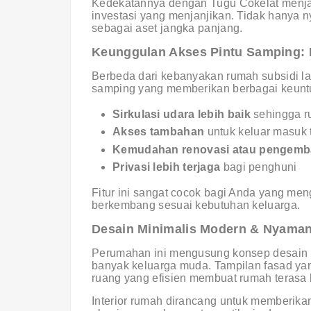
Kedekatannya dengan Tugu Cokelat menjadi
investasi yang menjanjikan. Tidak hanya ny
sebagai aset jangka panjang.
Keunggulan Akses Pintu Samping: F
Berbeda dari kebanyakan rumah subsidi lai
samping yang memberikan berbagai keuntu
Sirkulasi udara lebih baik
sehingga ru
Akses tambahan
untuk keluar masuk 
Kemudahan renovasi atau pengemb
Privasi lebih terjaga
bagi penghuni
Fitur ini sangat cocok bagi Anda yang men
berkembang sesuai kebutuhan keluarga.
Desain Minimalis Modern & Nyaman
Perumahan ini mengusung konsep desain mi
banyak keluarga muda. Tampilan fasad ya
ruang yang efisien membuat rumah terasa l
Interior rumah dirancang untuk memberi