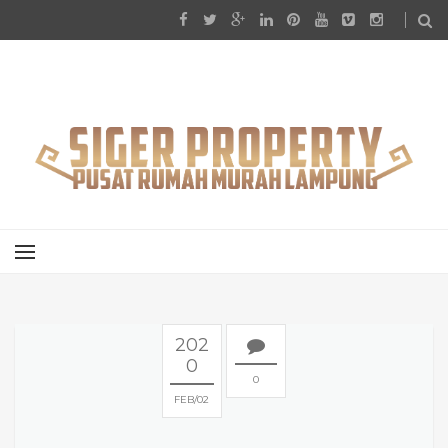
202
0
0
FEB
02