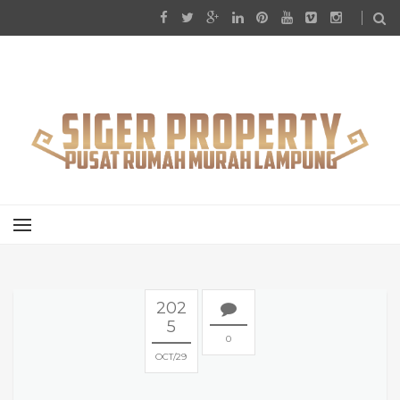
202
5
0
OCT
29