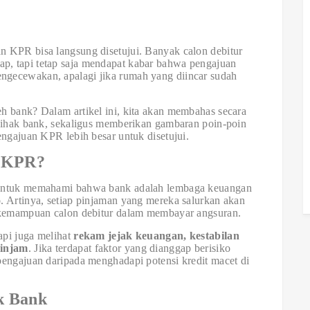
 KPR bisa langsung disetujui. Banyak calon debitur
, tapi tetap saja mendapat kabar bahwa pengajuan
mengecewakan, apalagi jika rumah yang diincar sudah
h bank? Dalam artikel ini, kita akan membahas secara
 pihak bank, sekaligus memberikan gambaran poin-poin
engajuan KPR lebih besar untuk disetujui.
k KPR?
 untuk memahami bahwa bank adalah lembaga keuangan
o
. Artinya, setiap pinjaman yang mereka salurkan akan
a kemampuan calon debitur dalam membayar angsuran.
api juga melihat
rekam jejak keuangan, kestabilan
minjam
. Jika terdapat faktor yang dianggap berisiko
pengajuan daripada menghadapi potensi kredit macet di
k Bank