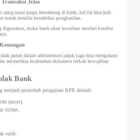
 Transaksi Jelas
uang tunai tanpa menabung di bank, hal ini bisa jadi
i untuk menilai kestabilan penghasilan.
g digunakan, maka bank akan kesulitan menilai kondisi
uan.
i Keuangan
tidak patuh dalam administrasi pajak juga bisa mengalami
lalu memeriksa keabsahan dokumen terkait kewajiban
olak Bank
ing menjadi penyebab pengajuan KPR ditolak:
edit macet).
 cicilan.
k valid.