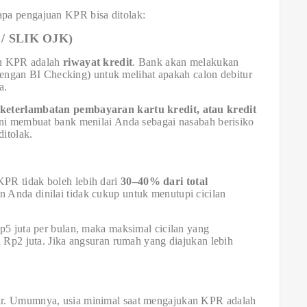
pa pengajuan KPR bisa ditolak:
g / SLIK OJK)
uan KPR adalah
riwayat kredit
. Bank akan melakukan
engan BI Checking) untuk melihat apakah calon debitur
a.
 keterlambatan pembayaran kartu kredit, atau kredit
 ini membuat bank menilai Anda sebagai nasabah berisiko
itolak.
PR tidak boleh lebih dari
30–40% dari total
lan Anda dinilai tidak cukup untuk menutupi cicilan
p5 juta per bulan, maka maksimal cicilan yang
a Rp2 juta. Jika angsuran rumah yang diajukan lebih
ur. Umumnya, usia minimal saat mengajukan KPR adalah