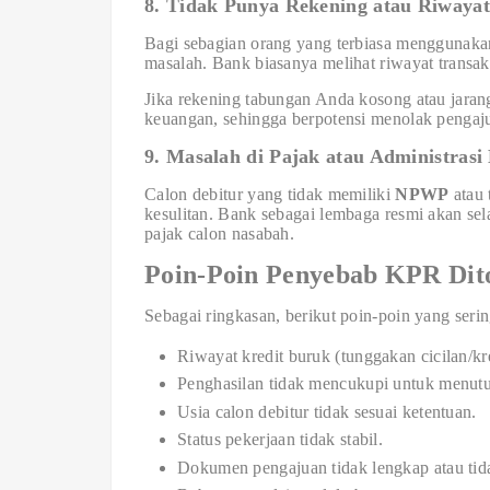
8. Tidak Punya Rekening atau Riwayat
Bagi sebagian orang yang terbiasa menggunakan 
masalah. Bank biasanya melihat riwayat transaks
Jika rekening tabungan Anda kosong atau jaran
keuangan, sehingga berpotensi menolak pengaj
9. Masalah di Pajak atau Administras
Calon debitur yang tidak memiliki
NPWP
atau 
kesulitan. Bank sebagai lembaga resmi akan se
pajak calon nasabah.
Poin-Poin Penyebab KPR Dit
Sebagai ringkasan, berikut poin-poin yang ser
Riwayat kredit buruk (tunggakan cicilan/kr
Penghasilan tidak mencukupi untuk menutup
Usia calon debitur tidak sesuai ketentuan.
Status pekerjaan tidak stabil.
Dokumen pengajuan tidak lengkap atau tida