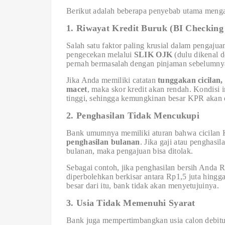
Berikut adalah beberapa penyebab utama menga
1. Riwayat Kredit Buruk (BI Checkin
Salah satu faktor paling krusial dalam pengaj
pengecekan melalui
SLIK OJK
(dulu dikenal d
pernah bermasalah dengan pinjaman sebelumny
Jika Anda memiliki catatan
tunggakan cicilan,
macet
, maka skor kredit akan rendah. Kondisi
tinggi, sehingga kemungkinan besar KPR akan d
2. Penghasilan Tidak Mencukupi
Bank umumnya memiliki aturan bahwa cicilan K
penghasilan bulanan
. Jika gaji atau penghasi
bulanan, maka pengajuan bisa ditolak.
Sebagai contoh, jika penghasilan bersih Anda R
diperbolehkan berkisar antara Rp1,5 juta hingg
besar dari itu, bank tidak akan menyetujuinya.
3. Usia Tidak Memenuhi Syarat
Bank juga mempertimbangkan usia calon debit